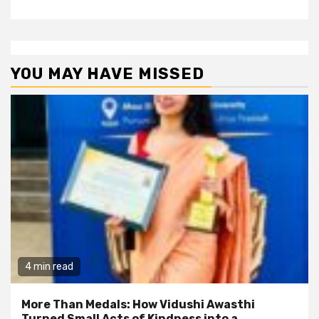
YOU MAY HAVE MISSED
4 min read
More Than Medals: How Vidushi Awasthi
Turned Small Acts of Kindness into a