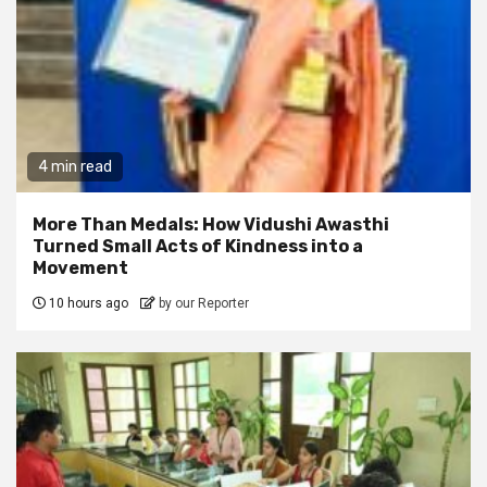
4 min read
More Than Medals: How Vidushi Awasthi
Turned Small Acts of Kindness into a
Movement
10 hours ago
by our Reporter