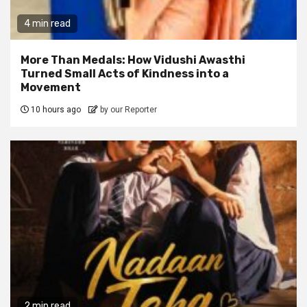
4 min read
More Than Medals: How Vidushi Awasthi
Turned Small Acts of Kindness into a
Movement
10 hours ago
by our Reporter
2 min read