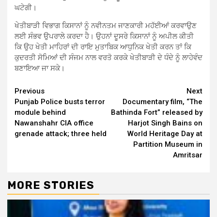
ਘਟੇਗੀ।
ਖੇਤੀਬਾੜੀ ਵਿਭਾਗ ਕਿਸਾਨਾਂ ਨੂੰ ਨਵੀਨਤਮ ਜਾਣਕਾਰੀ ਮਹੱਈਆਂ ਕਰਵਾਉਣ
ਲਈ ਸੰਭਵ ਉਪਰਾਲੇ ਕਰਦਾ ਹੈ। ਉਹਨਾਂ ਦੂਸਰੇ ਕਿਸਾਨਾਂ ਨੂੰ ਅਪੀਲ ਕੀਤੀ
ਕਿ ਉਹ ਖੇਤੀ ਮਾਹਿਰਾਂ ਦੀ ਰਾਇ ਮੁਤਾਬਿਕ ਆਧੁਨਿਕ ਖੇਤੀ ਕਰਨ ਤਾਂ ਕਿ
ਕੁਦਰਤੀ ਸੋਮਿਆਂ ਦੀ ਸੰਜਮ ਨਾਲ ਵਰਤੋ ਕਰਕੇ ਖੇਤੀਬਾੜੀ ਦੇ ਧੰਦੇ ਨੂੰ ਲਾਹੇਵੰਦ
ਬਣਾਇਆ ਜਾ ਸਕੇ।
Continue
Previous
Next
Punjab Police busts terror
Documentary film, “The
Reading
module behind
Bathinda Fort” released by
Nawanshahr CIA office
Harjot Singh Bains on
grenade attack; three held
World Heritage Day at
Partition Museum in
Amritsar
MORE STORIES