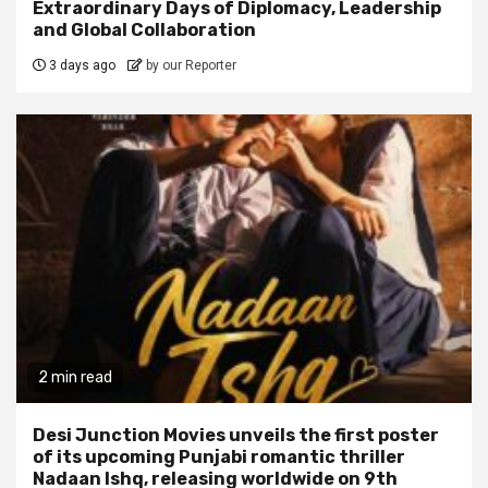
Extraordinary Days of Diplomacy, Leadership
and Global Collaboration
3 days ago
by our Reporter
2 min read
Desi Junction Movies unveils the first poster
of its upcoming Punjabi romantic thriller
Nadaan Ishq, releasing worldwide on 9th