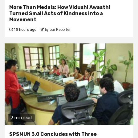
More Than Medals: How Vidushi Awasthi
Turned Small Acts of Kindness into a
Movement
18 hours ago
by our Reporter
3 min read
SPSMUN 3.0 Concludes with Three