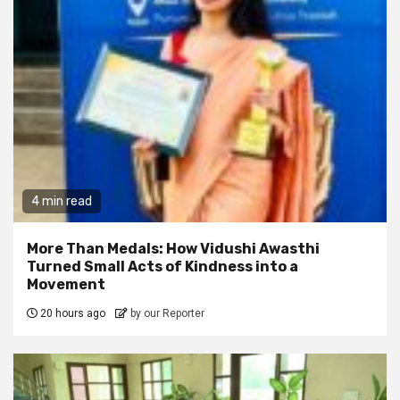
4 min read
More Than Medals: How Vidushi Awasthi
Turned Small Acts of Kindness into a
Movement
20 hours ago
by our Reporter