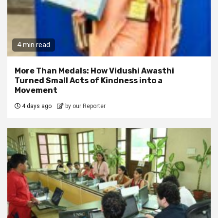
4 min read
More Than Medals: How Vidushi Awasthi
Turned Small Acts of Kindness into a
Movement
4 days ago
by our Reporter