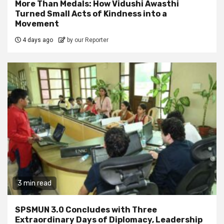
More Than Medals: How Vidushi Awasthi
Turned Small Acts of Kindness into a
Movement
4 days ago
by our Reporter
3 min read
SPSMUN 3.0 Concludes with Three
Extraordinary Days of Diplomacy, Leadership