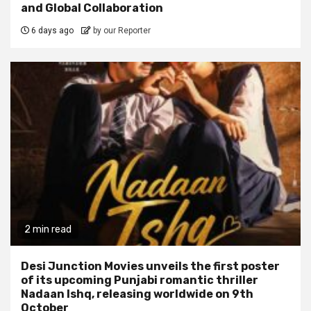
and Global Collaboration
6 days ago
by our Reporter
2 min read
Desi Junction Movies unveils the first poster
of its upcoming Punjabi romantic thriller
Nadaan Ishq, releasing worldwide on 9th
October