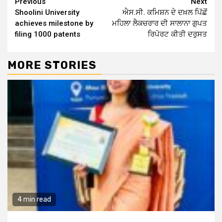
Continue
Previous
Next
Shoolini University
ਐਸ.ਸੀ. ਕਮਿਸ਼ਨ ਦੇ ਦਖ਼ਲ ਪਿੱਛੋਂ
Reading
achieves milestone by
ਮਹਿਲਾ ਲੈਕਚਰਾਰ ਦੀ ਸਾਲਾਨਾ ਗੁਪਤ
filing 1000 patents
ਰਿਪੋਰਟ ਕੀਤੀ ਦਰੁਸਤ
MORE STORIES
4 min read