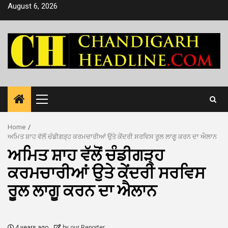
Skip
August 6, 2026
to
content
Primary
Menu
Home
ਅਮਿਤ ਸ਼ਾਹ ਵੱਲੋਂ ਚੰਡੀਗੜ੍ਹ ਕਰਮਚਾਰੀਆਂ ਉਤੇ ਕੇਂਦਰੀ ਸਰਵਿਸ ਰੂਲ ਲਾਗੂ ਕਰਨ ਦਾ ਐਲਾਨ
ਅਮਿਤ ਸ਼ਾਹ ਵੱਲੋਂ ਚੰਡੀਗੜ੍ਹ
ਕਰਮਚਾਰੀਆਂ ਉਤੇ ਕੇਂਦਰੀ ਸਰਵਿਸ
ਰੂਲ ਲਾਗੂ ਕਰਨ ਦਾ ਐਲਾਨ
4 years ago
by our Reporter